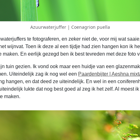
Azuurwaterjuffer | Coenagrion puella
terjuffers te fotograferen, en zeker niet de, voor mij wat saaie
 het wijnvat. Toen ik deze al een tijdje had zien hangen kon ik h
 maken. En eerlijk gezegd ben ik best tevreden met deze foto va
mijn tuin gezien. Ik vond ook maar een huidje van een glazenmake
men. Uiteindelijk zag ik nog wel een
Paardenbijter | Aeshna mixt
ing hangen, en dat deed ze uiteindelijk. En wel in een coniferenh
eindelijk lukte dat nog best goed al zeg ik het zelf. Al moest i
te maken.