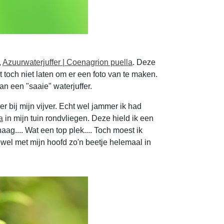
,
Azuurwaterjuffer | Coenagrion puella
. Deze
et toch niet laten om er een foto van te maken.
n een "saaie" waterjuffer.
r bij mijn vijver. Echt wel jammer ik had
a
in mijn tuin rondvliegen. Deze hield ik een
aag.... Wat een top plek.... Toch moest ik
k wel met mijn hoofd zo'n beetje helemaal in