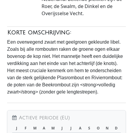
Roer, de Swalm, de Dinkel en de
Overijsselse Vecht.
Korte omschrijving:
Een overwegend zwart met geelgroen gekleurde libel.
Zoals bij alle rombouten raken de groene ogen elkaar
bovenop de kop niet. Het mannetje heeft een duidelijke
verdikking aan het einde van het achterlijf (de knots).
Het meest cruciale kenmerk om hem te onderscheiden
van de sterk gelijkende Plasrombout en Rivierrombout:
de poten van de Beekrombout zijn <strong>volledig
zwart</strong> (zonder gele lengtestrepen).
Actieve periode (EU)
J
F
M
A
M
J
J
A
S
O
N
D