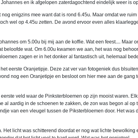
Johannes en ik afgelopen zaterdagochtend eindelijk weer is o
t nog enigzins mee want dat is rond 6.45u. Maar omdat we ruim 
r toch wel op 4.45u zetten. De avond ervoor even alles klaarleg
 Johannes om 5.00u bij mij aan de koffie. Wat een feest.... Maar 
dat beloofde wat. Om 6.00u kwamen we aan, het was nog behoo
loemen zagen er in het donker al fantastisch uit, helemaal bed
et eerste Oranjetipje. Deze zat ver van fotogeniek dus blsuiten
es vond nog een Oranjetipje en besloot om hier mee aan de gang
t eerste veld waar de Pinksterbloemen op zijn mooist waren. Elk
e al aardig in de schoenen te zakken, de zon was begon al op 
n randje van een vleugel tussen de Piksterbloemen door. Het was
. Het licht was schitterend doordat er nog wat lichte bewolking
onder dat het licht veel te hard werd. Wat was het genieten!