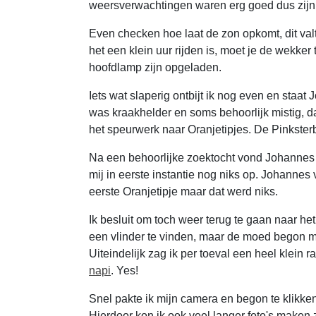
weersverwachtingen waren erg goed dus zijn 
Even checken hoe laat de zon opkomt, dit val
het een klein uur rijden is, moet je de wekke
hoofdlamp zijn opgeladen.
Iets wat slaperig ontbijt ik nog even en staat
was kraakhelder en soms behoorlijk mistig, 
het speurwerk naar Oranjetipjes. De Pinksterb
Na een behoorlijke zoektocht vond Johannes h
mij in eerste instantie nog niks op. Johann
eerste Oranjetipje maar dat werd niks.
Ik besluit om toch weer terug te gaan naar he
een vlinder te vinden, maar de moed begon m
Uiteindelijk zag ik per toeval een heel klei
napi
. Yes!
Snel pakte ik mijn camera en begon te klikken
Hierdoor kon ik ook veel langer foto's maken z