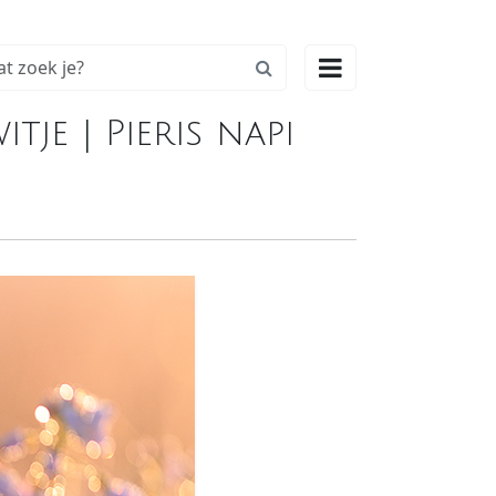

je | Pieris napi