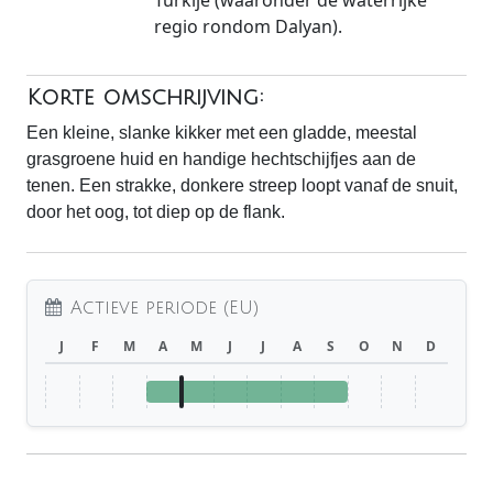
Turkije (waaronder de waterrijke
regio rondom Dalyan).
Korte omschrijving:
Een kleine, slanke kikker met een gladde, meestal
grasgroene huid en handige hechtschijfjes aan de
tenen. Een strakke, donkere streep loopt vanaf de snuit,
door het oog, tot diep op de flank.
Actieve periode (EU)
J
F
M
A
M
J
J
A
S
O
N
D