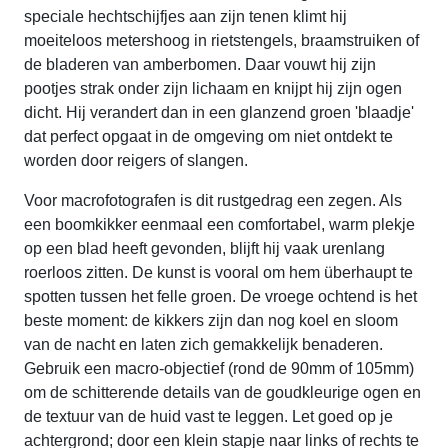
speciale hechtschijfjes aan zijn tenen klimt hij
moeiteloos metershoog in rietstengels, braamstruiken of
de bladeren van amberbomen. Daar vouwt hij zijn
pootjes strak onder zijn lichaam en knijpt hij zijn ogen
dicht. Hij verandert dan in een glanzend groen 'blaadje'
dat perfect opgaat in de omgeving om niet ontdekt te
worden door reigers of slangen.
Voor macrofotografen is dit rustgedrag een zegen. Als
een boomkikker eenmaal een comfortabel, warm plekje
op een blad heeft gevonden, blijft hij vaak urenlang
roerloos zitten. De kunst is vooral om hem überhaupt te
spotten tussen het felle groen. De vroege ochtend is het
beste moment: de kikkers zijn dan nog koel en sloom
van de nacht en laten zich gemakkelijk benaderen.
Gebruik een macro-objectief (rond de 90mm of 105mm)
om de schitterende details van de goudkleurige ogen en
de textuur van de huid vast te leggen. Let goed op je
achtergrond; door een klein stapje naar links of rechts te