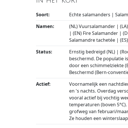
In het kort
Soort:
Echte salamanders | Sala
Namen:
(NL) Vuursalamander | (LA
| (EN) Fire Salamander | (
Salamandre tachetée | (E
Status:
Ernstig bedreigd (NL) | (Rod
beschermd. De populatie is
door een schimmelziekte (B
Beschermd (Bern-conventie
Actief:
Voornamelijk een nachtdier
en 's nachts. Overdag versch
vooral actief bij vochtig w
temperaturen (boven 5°C). 
grofweg van februari/maar
Ze houden een winterslaap 