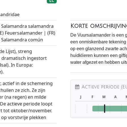
LC
mandridae
) Salamandra salamandra
Korte omschrijvin
DE) Feuersalamander | (FR)
De Vuursalamander is een gr
S) Salamandra común
een onmiskenbare tekening v
op een glanzend zwarte acht
e Lijst), streng
huidklieren kunnen een gifti
 dramatisch ingestort
water afgezet en hebben ui
sal). In Europa:
).
, actief in de schemering
Actieve periode (E
uilen ze zich. Ze zijn
eer (na regen) en milde
J
F
M
A
De actieve periode loopt
t tot oktober/november.
op vorstvrije plekken