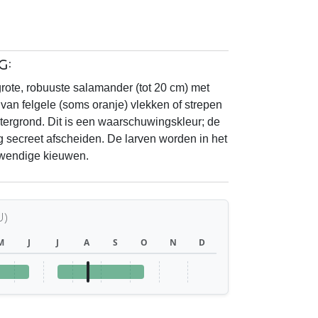
g:
ote, robuuste salamander (tot 20 cm) met
an felgele (soms oranje) vlekken of strepen
ergrond. Dit is een waarschuwingskleur; de
g secreet afscheiden. De larven worden in het
twendige kieuwen.
U)
M
J
J
A
S
O
N
D