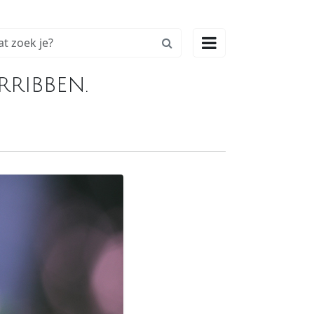

ribben.