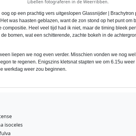
Libellen fotograferen in de Weerribben.
n oog op een prachtig vers uitgeslopen Glassnijder | Brachytron
. Het was haasten geblazen, want de zon stond op het punt om b
e compositie. Heel veel tijd had ik niet, maar de timing bleek p
 de bomen, wat een schitterende, zachte bokeh in de achtergro
ween liepen we nog even verder. Misschien vonden we nog wel 
k begon te regenen. Enigszins kletsnat stapten we om 6.15u weer
 de werkdag weer zou beginnen.
tense
a isoceles
fulva