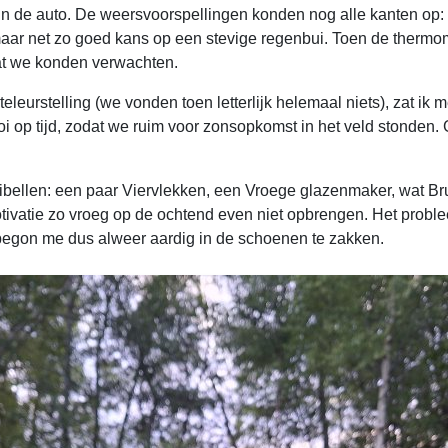
e in de auto. De weersvoorspellingen konden nog alle kanten o
maar net zo goed kans op een stevige regenbui. Toen de therm
wat we konden verwachten.
eleurstelling (we vonden toen letterlijk helemaal niets), zat ik 
i op tijd, zodat we ruim voor zonsopkomst in het veld stond
ibellen: een paar Viervlekken, een Vroege glazenmaker, wat B
 motivatie zo vroeg op de ochtend even niet opbrengen. Het probl
 begon me dus alweer aardig in de schoenen te zakken.