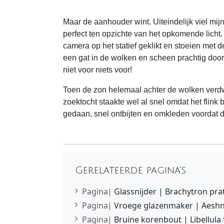
Maar de aanhouder wint. Uiteindelijk viel mij
perfect ten opzichte van het opkomende licht
camera op het statief geklikt en stoeien met d
een gat in de wolken en scheen prachtig door
niet voor niets voor!
Toen de zon helemaal achter de wolken verd
zoektocht staakte wel al snel omdat het flin
gedaan, snel ontbijten en omkleden voordat
Gerelateerde pagina's
Pagina
|
Glassnijder | Brachytron pra
Pagina
|
Vroege glazenmaker | Aeshn
Pagina
|
Bruine korenbout | Libellula 