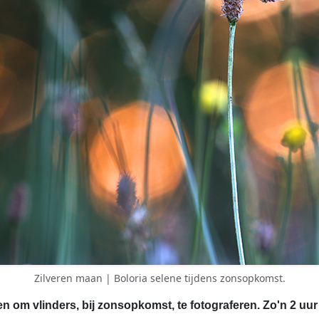
Zilveren maan | Boloria selene tijdens zonsopkomst.
n om vlinders, bij zonsopkomst, te fotograferen. Zo'n 2 uu