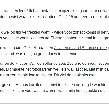
r, wat een feest! Ik had bedacht om opzoek te gaan naar de wa
us ik wist waar ik ze kon vinden. Om 4.15 uur reed ik die kant 
 wel op tijd vertrekken want ik wilde voor zonsopkomst in het ve
t veel later vond ik de eerste Zilveren manen slapend in het gra
el te werk gaan. Opzoek naar een
Zilveren maan | Boloria selene
d
nd stond, was er bijna geen dauw te bekennen.
aren de knutjes! Wat een ellende zeg. Zodra je een paar seconde
es. Dit maakte het fotograferen wel iets wat lastiger. Met mijn 
n om een mooie foto te maken. Dit viel dan ook niet mee.
 gezien. Helaas kon ik me er niet toe zetten om nog te wachten 
jes liet ik maar voor wat ze waren, want mijn hoofd jeukte nu al