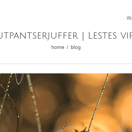
tpantserjuffer | Lestes vir
home
blog