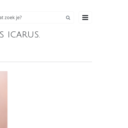

 icarus.