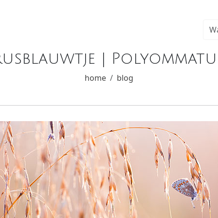
rusblauwtje | Polyommatus
home
blog