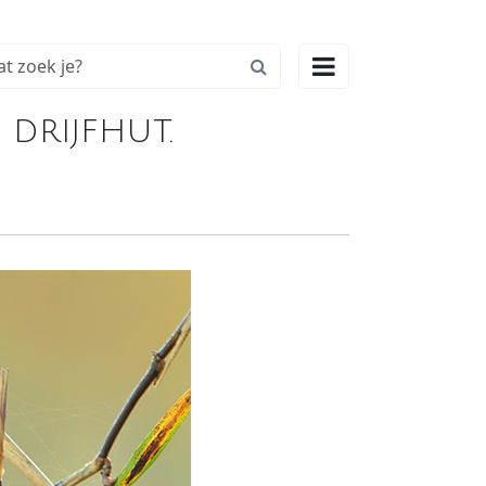

drijfhut.