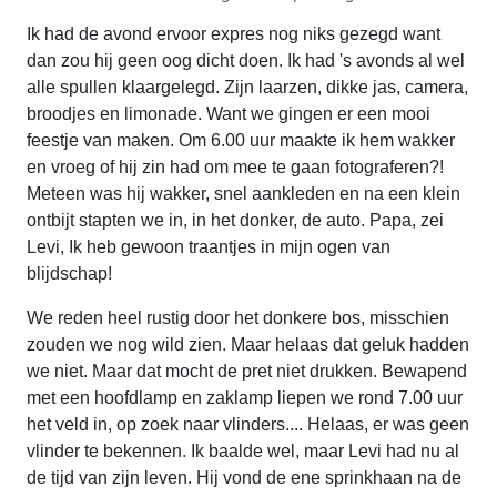
Ik had de avond ervoor expres nog niks gezegd want
dan zou hij geen oog dicht doen. Ik had 's avonds al wel
alle spullen klaargelegd. Zijn laarzen, dikke jas, camera,
broodjes en limonade. Want we gingen er een mooi
feestje van maken. Om 6.00 uur maakte ik hem wakker
en vroeg of hij zin had om mee te gaan fotograferen?!
Meteen was hij wakker, snel aankleden en na een klein
ontbijt stapten we in, in het donker, de auto. Papa, zei
Levi, Ik heb gewoon traantjes in mijn ogen van
blijdschap!
We reden heel rustig door het donkere bos, misschien
zouden we nog wild zien. Maar helaas dat geluk hadden
we niet. Maar dat mocht de pret niet drukken. Bewapend
met een hoofdlamp en zaklamp liepen we rond 7.00 uur
het veld in, op zoek naar vlinders.... Helaas, er was geen
vlinder te bekennen. Ik baalde wel, maar Levi had nu al
de tijd van zijn leven. Hij vond de ene sprinkhaan na de