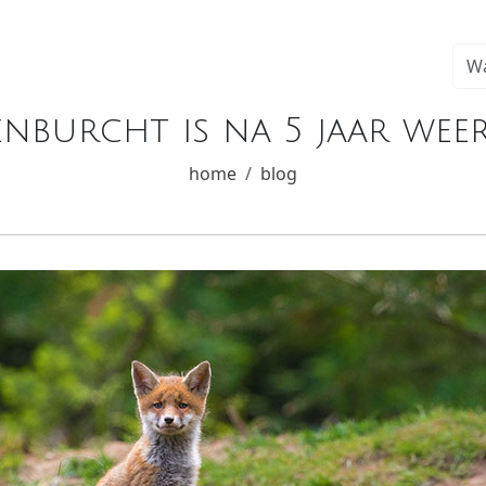
senburcht is na 5 jaar we
home
blog