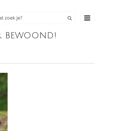

er bewoond!