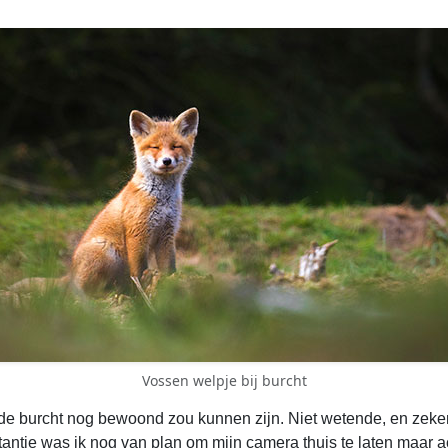
Vossen welpje bij burcht
e burcht nog bewoond zou kunnen zijn. Niet wetende, en zeker 
stantie was ik nog van plan om mijn camera thuis te laten maar ac