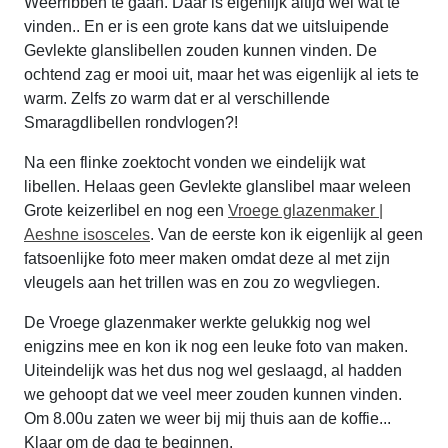
Weerribben te gaan. Daar is eigenlijk altijd wel wat te
vinden.. En er is een grote kans dat we uitsluipende
Gevlekte glanslibellen zouden kunnen vinden. De
ochtend zag er mooi uit, maar het was eigenlijk al iets te
warm. Zelfs zo warm dat er al verschillende
Smaragdlibellen rondvlogen?!
Na een flinke zoektocht vonden we eindelijk wat
libellen. Helaas geen Gevlekte glanslibel maar weleen
Grote keizerlibel en nog een
Vroege glazenmaker |
Aeshne isosceles
. Van de eerste kon ik eigenlijk al geen
fatsoenlijke foto meer maken omdat deze al met zijn
vleugels aan het trillen was en zou zo wegvliegen.
De Vroege glazenmaker werkte gelukkig nog wel
enigzins mee en kon ik nog een leuke foto van maken.
Uiteindelijk was het dus nog wel geslaagd, al hadden
we gehoopt dat we veel meer zouden kunnen vinden.
Om 8.00u zaten we weer bij mij thuis aan de koffie...
Klaar om de dag te beginnen.