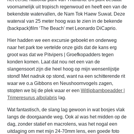
voornamelijk uit tropisch regenwoud en heeft een van de
bekendste watervallen, de Nam Tok Haew Suwat. Deze
waterval van 25 meter hoog was te zien in de bekende
(backpack)film ‘The Beach’ met Leonardo DiCaprio.
Hier hadden we een excursie geboekt en onderweg
naar het park toe vertelde onze gids dat de kans erg
groot was dat we Pitvipers | Groefkopadders tegen
konden komen. Laat dat nou net een van de
slangensoort zijn die heel hoog op mijn wensenlijstje
stond! Met nadruk op stond, want na een schitterende rit
waar we o.a Gibbons en Neushoornvogels zagen,
stopten we bij de plek waar er een
Witlipbamboeadder |
Trimeresurus albolabris
lag.
Wat fantastisch, de slang lag gewoon in wat bosjes vlak
langs de doorgaande weg. Ook al was het midden op de
dag, zonder statief en macrolens, was het nogal een
uitdaging om met mijn 24-70mm lens, een goede foto