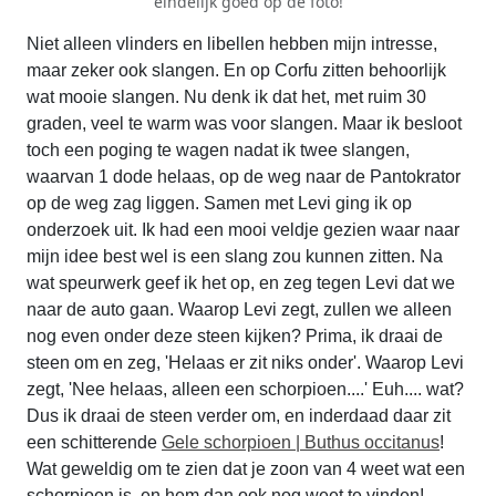
eindelijk goed op de foto!
Niet alleen vlinders en libellen hebben mijn intresse,
maar zeker ook slangen. En op Corfu zitten behoorlijk
wat mooie slangen. Nu denk ik dat het, met ruim 30
graden, veel te warm was voor slangen. Maar ik besloot
toch een poging te wagen nadat ik twee slangen,
waarvan 1 dode helaas, op de weg naar de Pantokrator
op de weg zag liggen. Samen met Levi ging ik op
onderzoek uit. Ik had een mooi veldje gezien waar naar
mijn idee best wel is een slang zou kunnen zitten. Na
wat speurwerk geef ik het op, en zeg tegen Levi dat we
naar de auto gaan. Waarop Levi zegt, zullen we alleen
nog even onder deze steen kijken? Prima, ik draai de
steen om en zeg, 'Helaas er zit niks onder'. Waarop Levi
zegt, 'Nee helaas, alleen een schorpioen....' Euh.... wat?
Dus ik draai de steen verder om, en inderdaad daar zit
een schitterende
Gele schorpioen | Buthus occitanus
!
Wat geweldig om te zien dat je zoon van 4 weet wat een
schorpioen is, en hem dan ook nog weet te vinden!