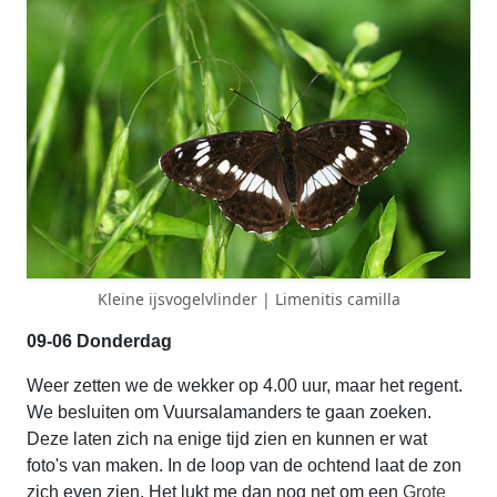
Kleine ijsvogelvlinder | Limenitis camilla
09-06 Donderdag
Weer zetten we de wekker op 4.00 uur, maar het regent.
We besluiten om Vuursalamanders te gaan zoeken.
Deze laten zich na enige tijd zien en kunnen er wat
foto's van maken. In de loop van de ochtend laat de zon
zich even zien. Het lukt me dan nog net om een
Grote