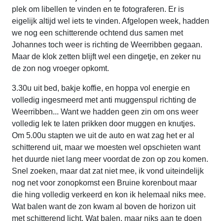
plek om libellen te vinden en te fotograferen. Er is
eigelijk altijd wel iets te vinden. Afgelopen week, hadden
we nog een schitterende ochtend dus samen met
Johannes toch weer is richting de Weerribben gegaan.
Maar de klok zetten blijft wel een dingetje, en zeker nu
de zon nog vroeger opkomt.
3.30u uit bed, bakje koffie, en hoppa vol energie en
volledig ingesmeerd met anti muggenspul richting de
Weerribben... Want we hadden geen zin om ons weer
volledig lek te laten prikken door muggen en knutjes.
Om 5.00u stapten we uit de auto en wat zag het er al
schitterend uit, maar we moesten wel opschieten want
het duurde niet lang meer voordat de zon op zou komen.
Snel zoeken, maar dat zat niet mee, ik vond uiteindelijk
nog net voor zonopkomst een Bruine korenbout maar
die hing volledig verkeerd en kon ik helemaal niks mee.
Wat balen want de zon kwam al boven de horizon uit
met schitterend licht. Wat balen, maar niks aan te doen