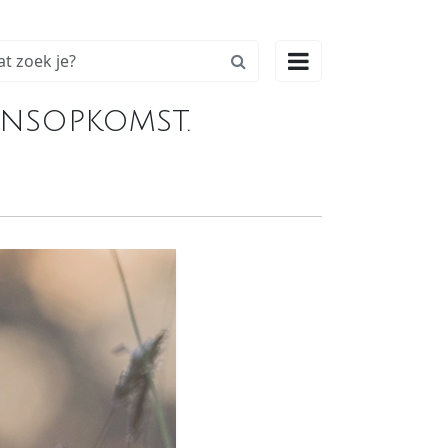

onsopkomst.