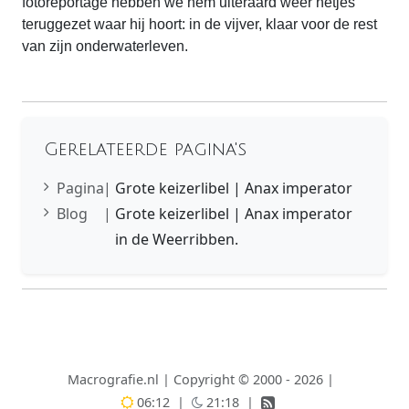
fotoreportage hebben we hem uiteraard weer netjes
teruggezet waar hij hoort: in de vijver, klaar voor de rest
van zijn onderwaterleven.
Gerelateerde pagina's
Pagina
|
Grote keizerlibel | Anax imperator
Blog
|
Grote keizerlibel | Anax imperator
in de Weerribben.
Macrografie.nl
|
Copyright © 2000 - 2026
|
06:12
|
21:18
|