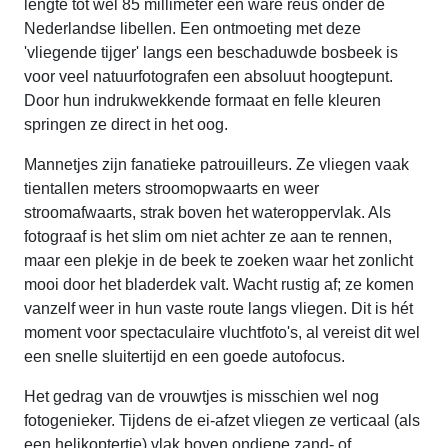
lengte tot wel 85 millimeter een ware reus onder de
Nederlandse libellen. Een ontmoeting met deze
'vliegende tijger' langs een beschaduwde bosbeek is
voor veel natuurfotografen een absoluut hoogtepunt.
Door hun indrukwekkende formaat en felle kleuren
springen ze direct in het oog.
Mannetjes zijn fanatieke patrouilleurs. Ze vliegen vaak
tientallen meters stroomopwaarts en weer
stroomafwaarts, strak boven het wateroppervlak. Als
fotograaf is het slim om niet achter ze aan te rennen,
maar een plekje in de beek te zoeken waar het zonlicht
mooi door het bladerdek valt. Wacht rustig af; ze komen
vanzelf weer in hun vaste route langs vliegen. Dit is hét
moment voor spectaculaire vluchtfoto's, al vereist dit wel
een snelle sluitertijd en een goede autofocus.
Het gedrag van de vrouwtjes is misschien wel nog
fotogenieker. Tijdens de ei-afzet vliegen ze verticaal (als
een helikoptertje) vlak boven ondiepe zand- of