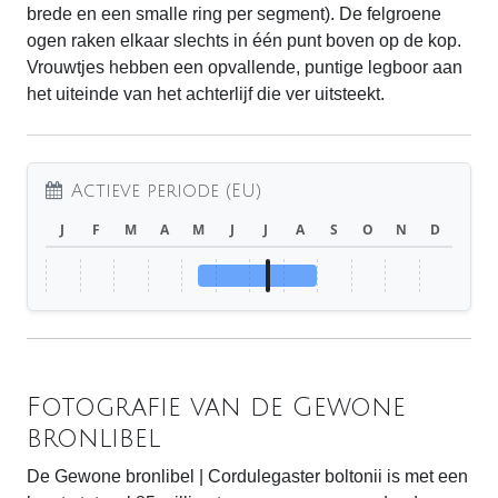
brede en een smalle ring per segment). De felgroene
ogen raken elkaar slechts in één punt boven op de kop.
Vrouwtjes hebben een opvallende, puntige legboor aan
het uiteinde van het achterlijf die ver uitsteekt.
Actieve periode (EU)
J
F
M
A
M
J
J
A
S
O
N
D
Fotografie van de Gewone
bronlibel
De Gewone bronlibel | Cordulegaster boltonii is met een