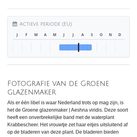
Actieve periode (EU)
J
F
M
A
M
J
J
A
S
O
N
D
Fotografie van de Groene
glazenmaker
Als er één libel is waar Nederland trots op mag zijn, is
het de Groene glazenmaker | Aeshna viridis. Deze soort
heeft een onverbrekelijke band met de waterplant
Krabbescheer. Het vrouwtje zet haar eitjes uitsluitend af
op de bladeren van deze plant. De bladeren bieden