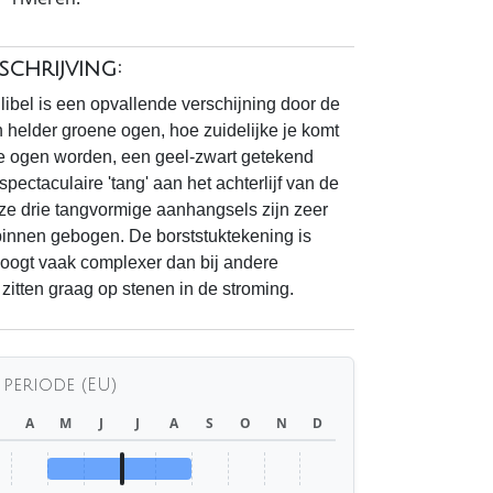
chrijving:
libel is een opvallende verschijning door de
 helder groene ogen, hoe zuidelijke je komt
e ogen worden, een geel-zwart getekend
pectaculaire 'tang' aan het achterlijf van de
e drie tangvormige aanhangsels zijn zeer
binnen gebogen. De borststuktekening is
 oogt vaak complexer dan bij andere
zitten graag op stenen in de stroming.
 periode (EU)
A
M
J
J
A
S
O
N
D