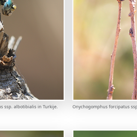
ssp. albotibialis in Turkije.
Onychogomphus forcipatus ssp