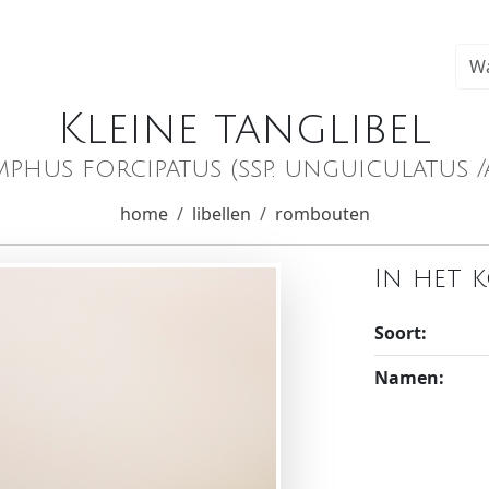
Kleine tanglibel
us forcipatus (ssp. unguiculatus /al
home
libellen
rombouten
In het 
Soort:
Namen: