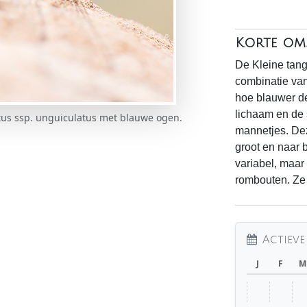
Korte oms
De Kleine tang
combinatie van
hoe blauwer d
lichaam en de s
tus ssp. unguiculatus met blauwe ogen.
mannetjes. Dez
groot en naar 
variabel, maar
rombouten. Ze 
Actieve
J
F
M