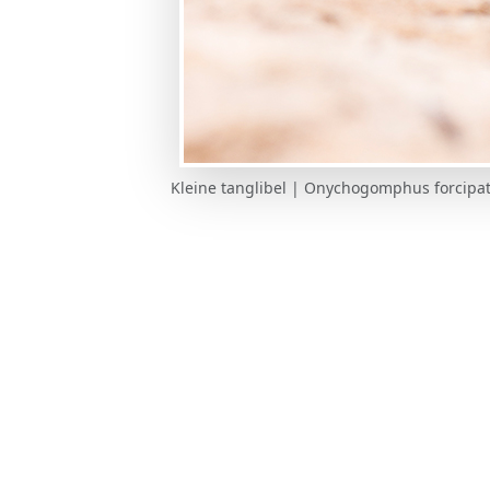
Kleine tanglibel | Onychogomphus forcipa