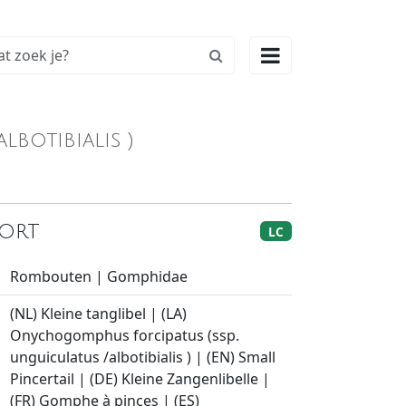

botibialis )
kort
LC
Rombouten | Gomphidae
(NL) Kleine tanglibel | (LA)
Onychogomphus forcipatus (ssp.
unguiculatus /albotibialis ) | (EN) Small
Pincertail | (DE) Kleine Zangenlibelle |
(FR) Gomphe à pinces | (ES)