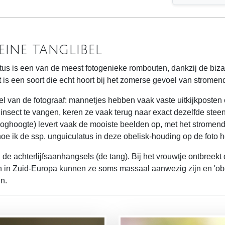
eine tanglibel
tus is een van de meest fotogenieke rombouten, dankzij de biz
is een soort die echt hoort bij het zomerse gevoel van stromen
el van de fotograaf: mannetjes hebben vaak vaste uitkijkposten o
 insect te vangen, keren ze vaak terug naar exact dezelfde stee
oghoogte) levert vaak de mooiste beelden op, met het stromend
oe ik de ssp. unguiculatus in deze obelisk-houding op de foto 
n de achterlijfsaanhangsels (de tang). Bij het vrouwtje ontbreekt
 in Zuid-Europa kunnen ze soms massaal aanwezig zijn en 'obe
en.