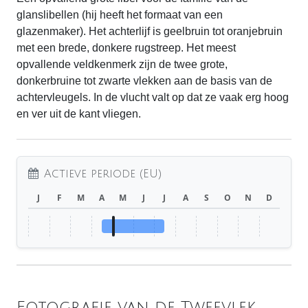
glanslibellen (hij heeft het formaat van een
glazenmaker). Het achterlijf is geelbruin tot oranjebruin
met een brede, donkere rugstreep. Het meest
opvallende veldkenmerk zijn de twee grote,
donkerbruine tot zwarte vlekken aan de basis van de
achtervleugels. In de vlucht valt op dat ze vaak erg hoog
en ver uit de kant vliegen.
Actieve periode (EU)
J
F
M
A
M
J
J
A
S
O
N
D
Fotografie van de Tweevlek