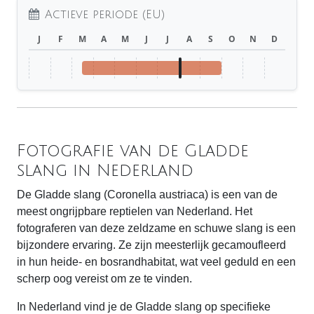
Actieve periode (EU)
J
F
M
A
M
J
J
A
S
O
N
D
Fotografie van de Gladde
slang in Nederland
De Gladde slang (Coronella austriaca) is een van de
meest ongrijpbare reptielen van Nederland. Het
fotograferen van deze zeldzame en schuwe slang is een
bijzondere ervaring. Ze zijn meesterlijk gecamoufleerd
in hun heide- en bosrandhabitat, wat veel geduld en een
scherp oog vereist om ze te vinden.
In Nederland vind je de Gladde slang op specifieke