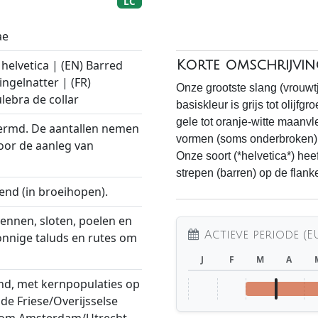
LC
ae
 helvetica | (EN) Barred
Korte omschrijvin
ngelnatter | (FR)
Onze grootste slang (vrouw
ulebra de collar
basiskleur is grijs tot olijf
gele tot oranje-witte maanvl
ermd. De aantallen nemen
vormen (soms onderbroken). 
oor de aanleg van
Onze soort (*helvetica*) hee
strepen (barren) op de flanke
end (in broeihopen).
ennen, sloten, poelen en
Actieve periode (E
nnige taluds en rutes om
J
F
M
A
nd, met kernpopulaties op
 de Friese/Overijsselse