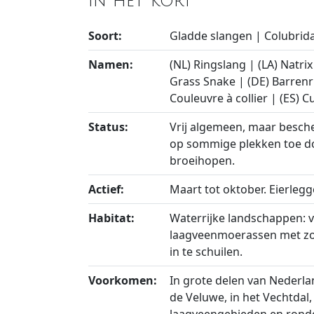
In het kort
Soort:
Gladde slangen | Colubrid
Namen:
(NL) Ringslang | (LA) Natrix
Grass Snake | (DE) Barrenri
Couleuvre à collier | (ES) C
Status:
Vrij algemeen, maar besch
op sommige plekken toe d
broeihopen.
Actief:
Maart tot oktober. Eierlegg
Habitat:
Waterrijke landschappen: v
laagveenmoerassen met zo
in te schuilen.
Voorkomen:
In grote delen van Nederla
de Veluwe, in het Vechtdal,