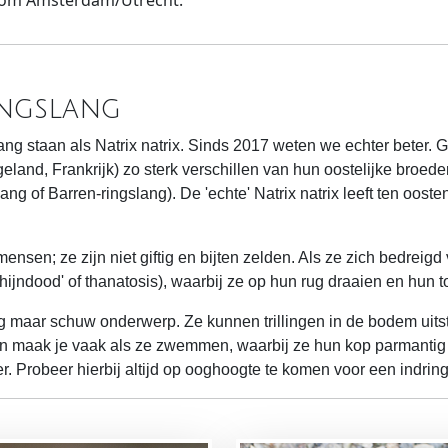
dom Amsterdam/Utrecht.
ingslang
slang staan als Natrix natrix. Sinds 2017 weten we echter beter.
and, Frankrijk) zo sterk verschillen van hun oostelijke broede
ang of Barren-ringslang). De 'echte' Natrix natrix leeft ten oost
nsen; ze zijn niet giftig en bijten zelden. Als ze zich bedreig
chijndood' of thanatosis), waarbij ze op hun rug draaien en hun 
tig maar schuw onderwerp. Ze kunnen trillingen in de bodem ui
ten maak je vaak als ze zwemmen, waarbij ze hun kop parmantig
r. Probeer hierbij altijd op ooghoogte te komen voor een indrin