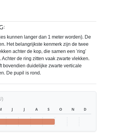
g:
tjes kunnen langer dan 1 meter worden). De
groen. Het belangrijkste kenmerk zijn de twee
ekken achter de kop, die samen een 'ring'
Achter de ring zitten vaak zwarte vlekken.
ft bovendien duidelijke zwarte verticale
n. De pupil is rond.
U)
M
J
J
A
S
O
N
D