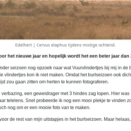
Edelhert | Cervus elaphus tijdens mistige ochtend.
or het nieuwe jaar en hopelijk wordt het een beter jaar dan
inder seizoen nog opzoek naar wat Vuurvlindertjes bij mij in d
e vlindertjes kon ik niet maken. Omdat het burlseizoen ook dich
ijd zou gaan zitten om herten te kunnen fotograferen.
ote verbazing, een geweidrager met 3 hindes zag lopen. Hier was 
r telelens. Snel probeerde ik nog een mooi plekje te vinden zo
toch nog om er een mooie foto van te maken.
voor de rest van mijn uitstapjes in het burlseizoen. Maar helaas