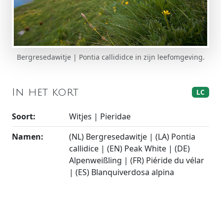
Bergresedawitje | Pontia callididce in zijn leefomgeving.
In het kort
LC
Soort:
Witjes | Pieridae
Namen:
(NL) Bergresedawitje | (LA) Pontia
callidice | (EN) Peak White | (DE)
Alpenweißling | (FR) Piéride du vélar
| (ES) Blanquiverdosa alpina