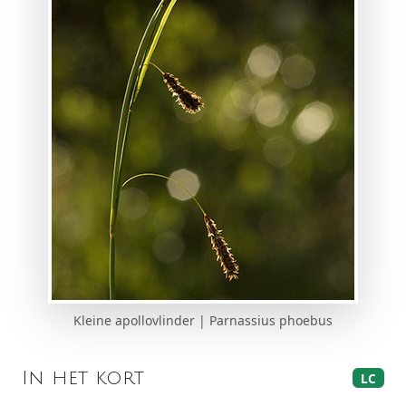
Kleine apollovlinder | Parnassius phoebus
In het kort
LC