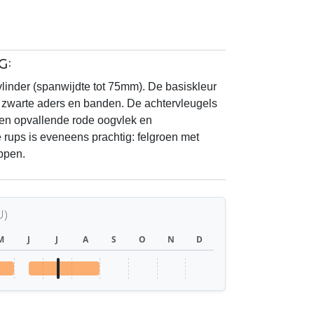
g:
vlinder (spanwijdte tot 75mm). De basiskleur
 zwarte aders en banden. De achtervleugels
en opvallende rode oogvlek en
De rups is eveneens prachtig: felgroen met
ppen.
U)
M
J
J
A
S
O
N
D