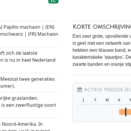
LC
) Papilio machaon | (EN)
Korte omschrijvin
benschwanz | (FR) Machaon
Een zeer grote, opvallende 
is geel met een netwerk van
hebben een blauwe band, e
ft zich de laatste
karakteristieke 'staartjes'. 
n is nu in heel Nederland
zwarte banden en oranje sti
. Meestal twee generaties
zomer).
Actieve periode (E
ijke graslanden,
J
F
M
A
is een zwerflustige soort
en Noord-Amerika. In