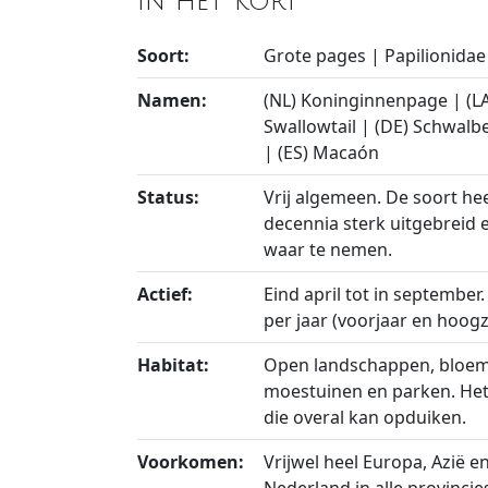
In het kort
Soort:
Grote pages | Papilionidae
Namen:
(NL) Koninginnenpage | (LA
Swallowtail | (DE) Schwal
| (ES) Macaón
Status:
Vrij algemeen. De soort hee
decennia sterk uitgebreid e
waar te nemen.
Actief:
Eind april tot in september
per jaar (voorjaar en hoog
Habitat:
Open landschappen, bloemr
moestuinen en parken. Het 
die overal kan opduiken.
Voorkomen:
Vrijwel heel Europa, Azië 