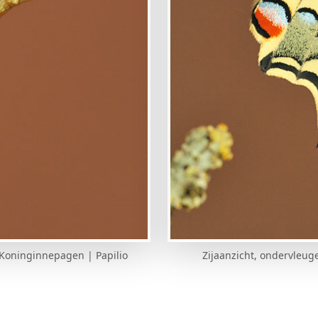
 Koninginnepagen | Papilio
Zijaanzicht, ondervleug