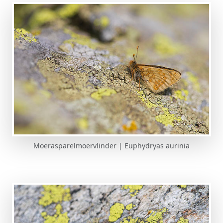
Moerasparelmoervlinder | Euphydryas aurinia