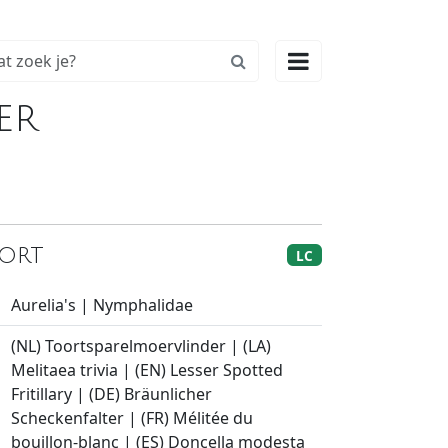

er
kort
LC
Aurelia's | Nymphalidae
(NL) Toortsparelmoervlinder | (LA)
Melitaea trivia | (EN) Lesser Spotted
Fritillary | (DE) Bräunlicher
Scheckenfalter | (FR) Mélitée du
bouillon-blanc | (ES) Doncella modesta