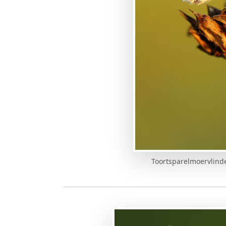
Toortsparelmoervlinder