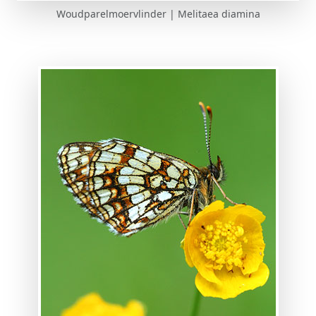
Woudparelmoervlinder | Melitaea diamina