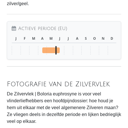
zilver/geel.
Actieve periode (EU)
J
F
M
A
M
J
J
A
S
O
N
D
Fotografie van de Zilvervlek
De Zilvervlek | Boloria euphrosyne is voor veel
vlinderliefhebbers een hoofdpijndossier: hoe houd je
hem uit elkaar met de veel algemenere Zilveren maan?
Ze vliegen deels in dezelfde periode en lijken bedrieglijk
veel op elkaar.