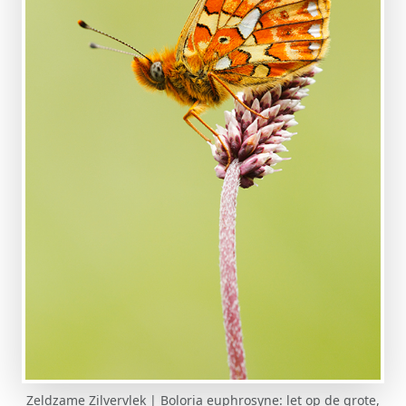
Zeldzame Zilvervlek | Boloria euphrosyne: let op de grote,