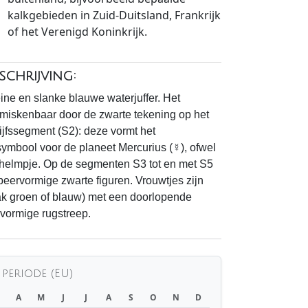
kalkgebieden in Zuid-Duitsland, Frankrijk
of het Verenigd Koninkrijk.
chrijving:
eine en slanke blauwe waterjuffer. Het
miskenbaar door de zwarte tekening op het
ijfssegment (S2): deze vormt het
symbool voor de planeet Mercurius (☿), ofwel
helmpje. Op de segmenten S3 tot en met S5
speervormige zwarte figuren. Vrouwtjes zijn
ak groen of blauw) met een doorlopende
vormige rugstreep.
 periode (EU)
A
M
J
J
A
S
O
N
D