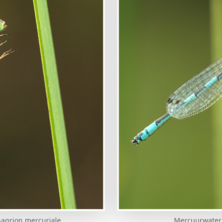
nagrion mercuriale
Mercuurwaterj