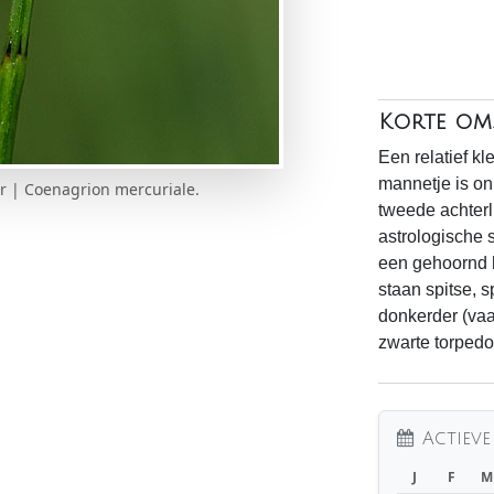
Korte oms
Een relatief kl
mannetje is on
er | Coenagrion mercuriale.
tweede achterl
astrologische 
een gehoornd 
staan spitse, 
donkerder (va
zwarte torpedo
Actieve
J
F
M