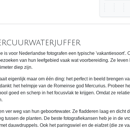
ercuurwaterjuffer
 is voor Nederlandse fotografen een typische 'vakantiesoort'. Om
bezoeken van hun leefgebied vaak wat voorbereiding. Ze leven bi
meter diep zijn.
aait eigenlijk maar om één ding: het perfect in beeld brengen v
 dankt: het helmpje van de Romeinse god Mercurius. Probeer he
ool goed en scherp in het focusvlak te krijgen. Omdat ze relatie
n.
lden ver weg van hun geboortewater. Ze fladderen laag en dicht
eg tussen de planten. De beste fotografiekansen heb je in de v
et dauwdruppels. Ook het paringswiel en de eiafzet (die ze vaa