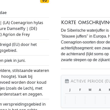
VU
idae
 | (LA) Coenagrion hylas
Korte omschrijvin
zure Damselfly | (DE)
De Siberische waterjuffer i
R) Agrion de Frey
"blauwe juffers" in Europa.
Coenagrion-soorten door de
dreigd (EU) door het
achterlijfssegment: een zwar
gsgebied.
de achterrand (lijkt soms o
en piek in juni.
zwarte strepen op de zijkant
eldere, stilstaande wateren
 hoogte). Vaak bij
Actieve periode (E
 gevoed worden door koud
s (zoals de Lech), met
J
F
M
A
aardenstaart en zeggen.
m verspreidingsgebied in