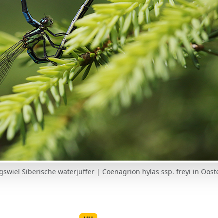
gswiel Siberische waterjuffer | Coenagrion hylas ssp. freyi in Ooste