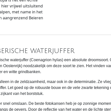
ropa is het een echte
hier vrijwel uitsluitend
kalpen, met name in het
 en aangrenzend Beieren
berische waterjuffer
rische waterjuffer (Coenagrion hylas) een absolute droomsoort. 
in Oostenrijk) noodzakelijk om deze soort te zien. Het vinden van
r en witte grindbanken.
t alleen in de zeldzaamheid, maar ook in de determinatie. Ze vl
ffer. Let goed op de robuuste bouw en de vele zwarte tekening op
zijkant van het borststuk.
er snel omslaan. De beste fotokansen heb je op zonnige mome
angs de oevers. Door de reflectie van het water en de lichte ste