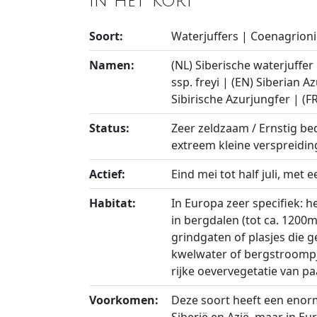
In het kort
Soort:
Waterjuffers | Coenagrion
Namen:
(NL) Siberische waterjuffer
ssp. freyi | (EN) Siberian A
Sibirische Azurjungfer | (F
Status:
Zeer zeldzaam / Ernstig be
extreem kleine verspreidin
Actief:
Eind mei tot half juli, met e
Habitat:
In Europa zeer specifiek: h
in bergdalen (tot ca. 1200m
grindgaten of plasjes die
kwelwater of bergstroompje
rijke oevervegetatie van p
Voorkomen:
Deze soort heeft een enor