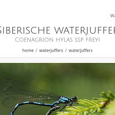
Siberische waterjuffe
Coenagrion hylas ssp. freyi
home
waterjuffers
waterjuffers