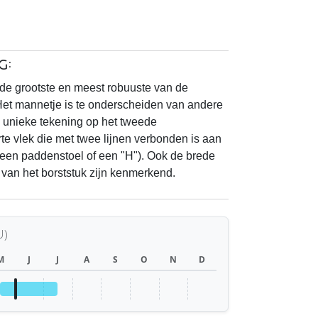
g:
s de grootste en meest robuuste van de
 Het mannetje is te onderscheiden van andere
 unieke tekening op het tweede
te vlek die met twee lijnen verbonden is aan
p een paddenstoel of een "H"). Ook de brede
 van het borststuk zijn kenmerkend.
U)
M
J
J
A
S
O
N
D