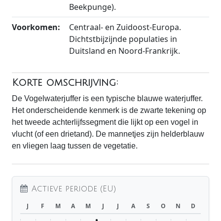
Beekpunge).
Voorkomen:
Centraal- en Zuidoost-Europa.
Dichtstbijzijnde populaties in
Duitsland en Noord-Frankrijk.
Korte omschrijving:
De Vogelwaterjuffer is een typische blauwe waterjuffer.
Het onderscheidende kenmerk is de zwarte tekening op
het tweede achterlijfssegment die lijkt op een vogel in
vlucht (of een drietand). De mannetjes zijn helderblauw
en vliegen laag tussen de vegetatie.
Actieve periode (EU)
J
F
M
A
M
J
J
A
S
O
N
D