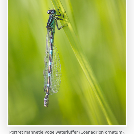
Portret mannetje Vogelwaterjuffer (Coenagrion ornatum).