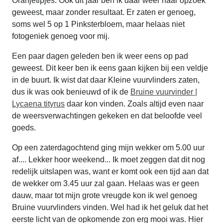
Oranjetipjes. Ook dit jaar ben ik daar weer naar opzoek
geweest, maar zonder resultaat. Er zaten er genoeg,
soms wel 5 op 1 Pinksterbloem, maar helaas niet
fotogeniek genoeg voor mij.
Een paar dagen geleden ben ik weer eens op pad
geweest. Dit keer ben ik eens gaan kijken bij een veldje
in de buurt. Ik wist dat daar Kleine vuurvlinders zaten,
dus ik was ook benieuwd of ik de
Bruine vuurvinder |
Lycaena tityrus
daar kon vinden. Zoals altijd even naar
de weersverwachtingen gekeken en dat beloofde veel
goeds.
Op een zaterdagochtend ging mijn wekker om 5.00 uur
af.... Lekker hoor weekend... Ik moet zeggen dat dit nog
redelijk uitslapen was, want er komt ook een tijd aan dat
de wekker om 3.45 uur zal gaan. Helaas was er geen
dauw, maar tot mijn grote vreugde kon ik wel genoeg
Bruine vuurvlinders vinden. Wel had ik het geluk dat het
eerste licht van de opkomende zon erg mooi was. Hier