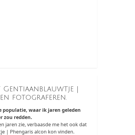
t Gentiaanblauwtje |
en fotograferen.
de populatie, waar ik jaren geleden
er zou redden.
pen jaren zie, verbaasde me het ook dat
je | Phengaris alcon kon vinden.