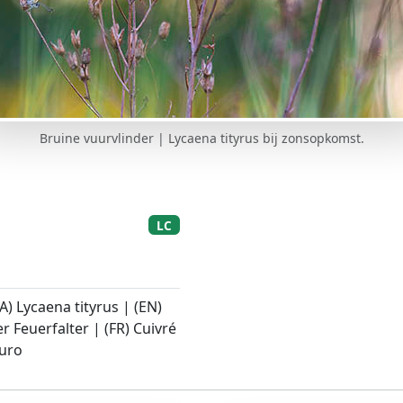
Bruine vuurvlinder | Lycaena tityrus bij zonsopkomst.
LC
A) Lycaena tityrus | (EN)
 Feuerfalter | (FR) Cuivré
curo