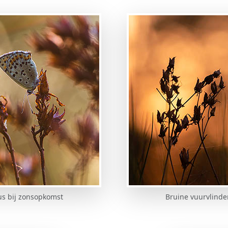
us bij zonsopkomst
Bruine vuurvlinde