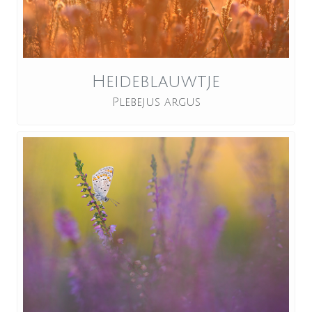
Heideblauwtje
Plebejus argus