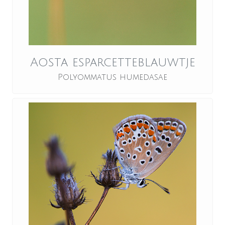
Aosta esparcetteblauwtje
Polyommatus humedasae