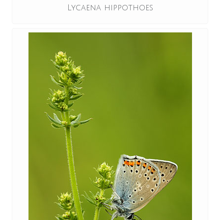
Lycaena hippothoes