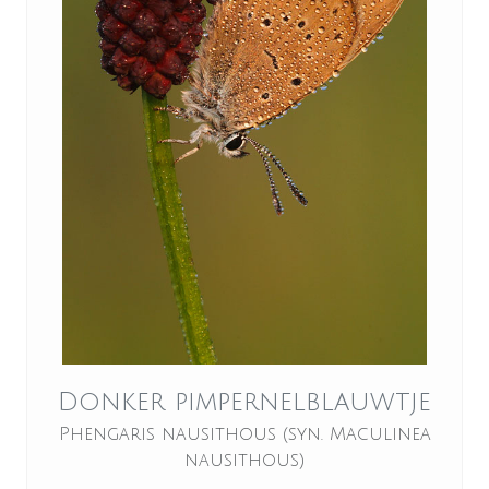
Donker pimpernelblauwtje
Phengaris nausithous (syn. Maculinea
nausithous)