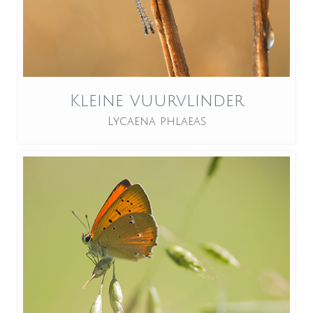
Kleine vuurvlinder
Lycaena phlaeas