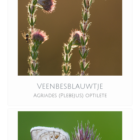
Veenbesblauwtje
Agriades (Plebejus) optilete