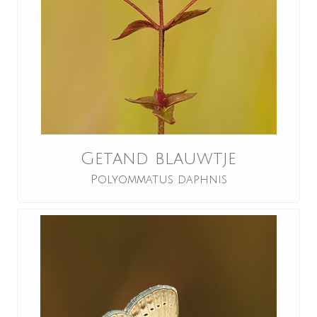
Getand blauwtje
Polyommatus daphnis