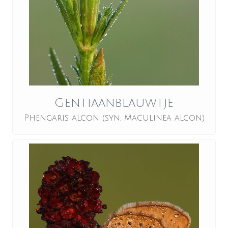
Gentiaanblauwtje
Phengaris alcon (syn. Maculinea alcon)