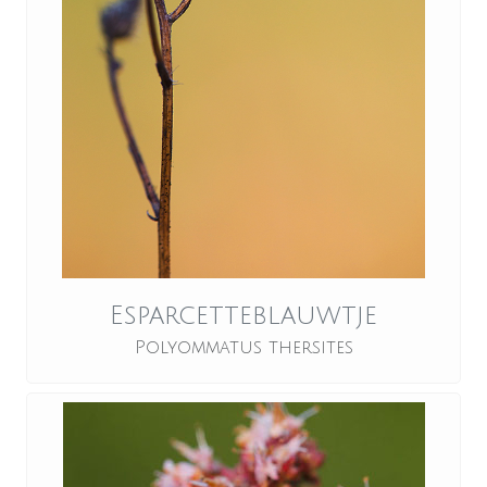
Esparcetteblauwtje
Polyommatus thersites