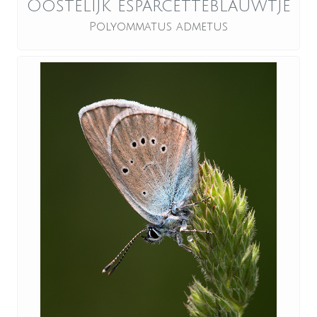
Oostelijk esparcetteblauwtje
Polyommatus admetus