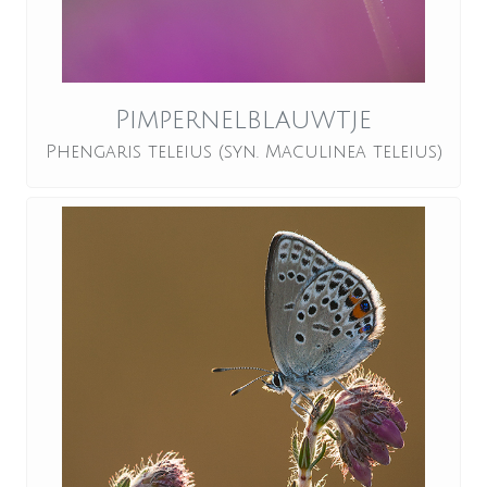
Pimpernelblauwtje
Phengaris teleius (syn. Maculinea teleius)