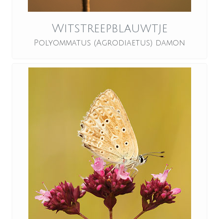
Witstreepblauwtje
Polyommatus (Agrodiaetus) damon