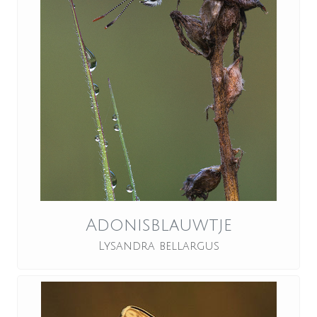
Adonisblauwtje
Lysandra bellargus