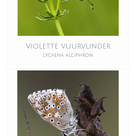
Violette vuurvlinder
Lycaena alciphron