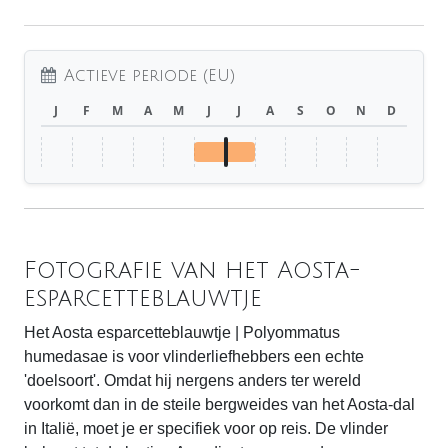
Actieve periode (EU)
J
F
M
A
M
J
J
A
S
O
N
D
Fotografie van het Aosta-
esparcetteblauwtje
Het Aosta esparcetteblauwtje | Polyommatus
humedasae is voor vlinderliefhebbers een echte
'doelsoort'. Omdat hij nergens anders ter wereld
voorkomt dan in de steile bergweides van het Aosta-dal
in Italië, moet je er specifiek voor op reis. De vlinder