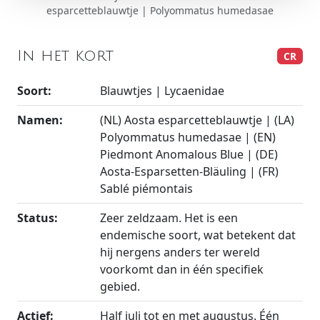
esparcetteblauwtje | Polyommatus humedasae
In het kort
CR
Soort:
Blauwtjes | Lycaenidae
Namen:
(NL) Aosta esparcetteblauwtje | (LA)
Polyommatus humedasae | (EN)
Piedmont Anomalous Blue | (DE)
Aosta-Esparsetten-Bläuling | (FR)
Sablé piémontais
Status:
Zeer zeldzaam. Het is een
endemische soort, wat betekent dat
hij nergens anders ter wereld
voorkomt dan in één specifiek
gebied.
Actief:
Half juli tot en met augustus. Één