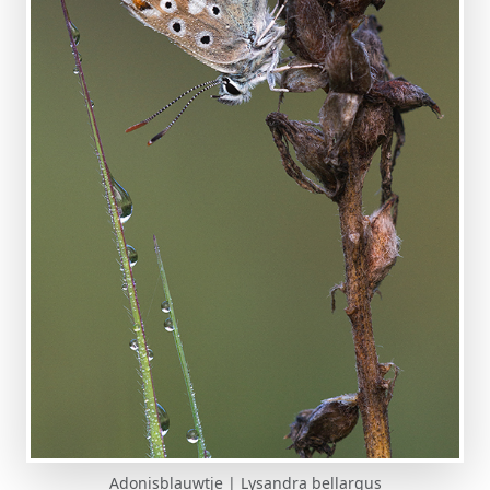
Adonisblauwtje | Lysandra bellargus