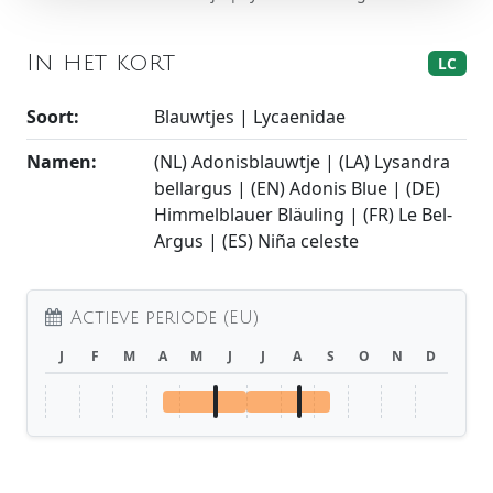
In het kort
LC
Soort:
Blauwtjes | Lycaenidae
Namen:
(NL) Adonisblauwtje | (LA) Lysandra
bellargus | (EN) Adonis Blue | (DE)
Himmelblauer Bläuling | (FR) Le Bel-
Argus | (ES) Niña celeste
Actieve periode (EU)
J
F
M
A
M
J
J
A
S
O
N
D