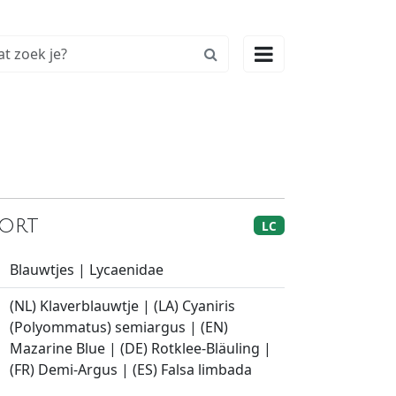

kort
LC
Blauwtjes | Lycaenidae
(NL) Klaverblauwtje | (LA) Cyaniris
(Polyommatus) semiargus | (EN)
Mazarine Blue | (DE) Rotklee-Bläuling |
(FR) Demi-Argus | (ES) Falsa limbada