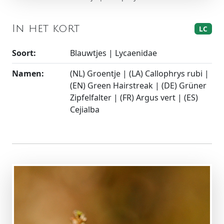
In het kort
LC
Soort:
Blauwtjes | Lycaenidae
Namen:
(NL) Groentje | (LA) Callophrys rubi |
(EN) Green Hairstreak | (DE) Grüner
Zipfelfalter | (FR) Argus vert | (ES)
Cejialba