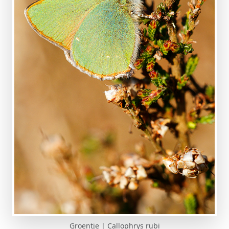
Groentje | Callophrys rubi