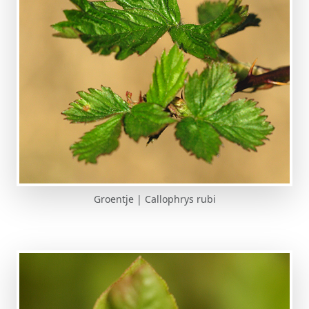
Groentje | Callophrys rubi