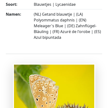
Soort:
Blauwtjes | Lycaenidae
Namen:
(NL) Getand blauwtje | (LA)
Polyommatus daphnis | (EN)
Meleager's Blue | (DE) Zahnflügel-
Bläuling | (FR) Azuré de l'orobe | (ES)
Azul bipuntada