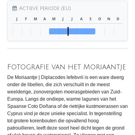
Actieve periode (EU)
J
F
M
A
M
J
J
A
S
O
N
D
Fotografie van het Moriaantje
De Moriaantje | Diplacodes lefebvrii is een ware dwerg
onder de libellen, die zich verschuilt in de meest
weelderige, zonovergoten moerasgebieden van Zuid-
Europa. Langs de ondiepe, warme lagunes van het
Spaanse Coto Doñana of de rietrijke kustmoerassen van
Cyprus vind je deze unieke specialist. In tegenstelling
tot grotere korenbouten die opvallend hoog
patrouilleren, leeft deze soort heel dicht tegen de grond