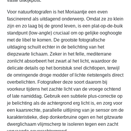
vaste uitkijkpost.
Voor natuurfotografen is het Moriaantje een even
fascinerend als uitdagend onderwerp. Omdat ze zo klein
zijn en zo laag bij de grond leven, is een plat-op-de-buik
standpunt (low-angle) cruciaal om op gelijke ooghoogte
met de libel te komen. De grootste fotografische
uitdaging schuilt echter in de belichting van het
diepzwarte lichaam. Zeker in het felle, mediterrane
zonlicht absorbeert het zwart al het licht, waardoor de
delicate details op het borststuk snel dichtlopen, terwijl
de omringende droge modder of lichte rietstengels direct
overbelichten. Fotografeer deze soort daarom bij
voorkeur tijdens het zachte licht van de vroege ochtend
of late namiddag. Gebruik een subtiele plus-correctie op
je belichting als de achtergrond erg licht is, en zorg voor
een kaarsrechte, parallelle uitlijning van je sensor om de
karakteristieke, diep donkerbruine ogen en het gitzwarte
dwerglichaam vlijmscherp te isoleren tegen een zacht