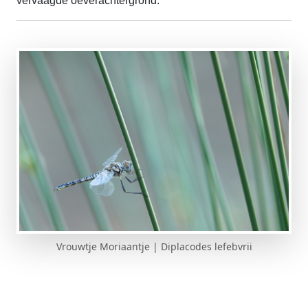
vervaagde oeverachtergrond.
Vrouwtje Moriaantje | Diplacodes lefebvrii