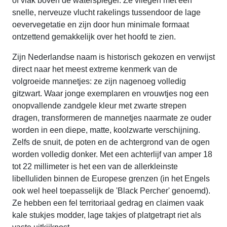
of vlak boven de waterspiegel. Ze vliegen met een
snelle, nerveuze vlucht rakelings tussendoor de lage
oevervegetatie en zijn door hun minimale formaat
ontzettend gemakkelijk over het hoofd te zien.
Zijn Nederlandse naam is historisch gekozen en verwijst
direct naar het meest extreme kenmerk van de
volgroeide mannetjes: ze zijn nagenoeg volledig
gitzwart. Waar jonge exemplaren en vrouwtjes nog een
onopvallende zandgele kleur met zwarte strepen
dragen, transformeren de mannetjes naarmate ze ouder
worden in een diepe, matte, koolzwarte verschijning.
Zelfs de snuit, de poten en de achtergrond van de ogen
worden volledig donker. Met een achterlijf van amper 18
tot 22 millimeter is het een van de allerkleinste
libelluliden binnen de Europese grenzen (in het Engels
ook wel heel toepasselijk de 'Black Percher' genoemd).
Ze hebben een fel territoriaal gedrag en claimen vaak
kale stukjes modder, lage takjes of platgetrapt riet als