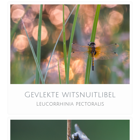
Gevlekte witsnuitlibel
Leucorrhinia pectoralis