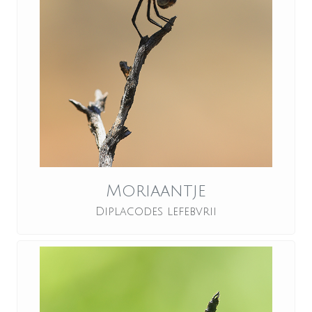
Moriaantje
Diplacodes lefebvrii