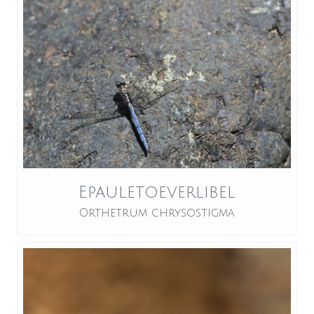
Epauletoeverlibel
Orthetrum chrysostigma