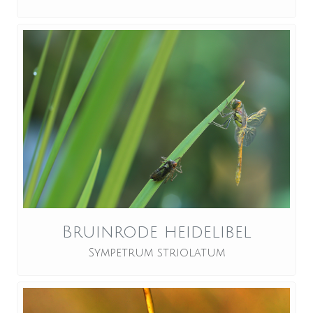
Bruinrode heidelibel
Sympetrum striolatum