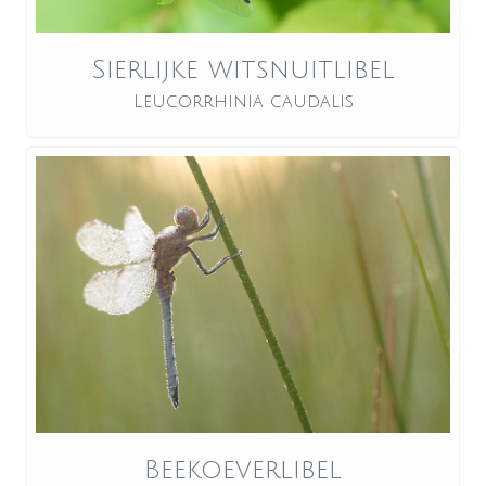
Sierlijke witsnuitlibel
Leucorrhinia caudalis
Beekoeverlibel