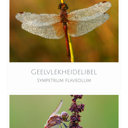
Geelvlekheidelibel
Sympetrum flaveolum