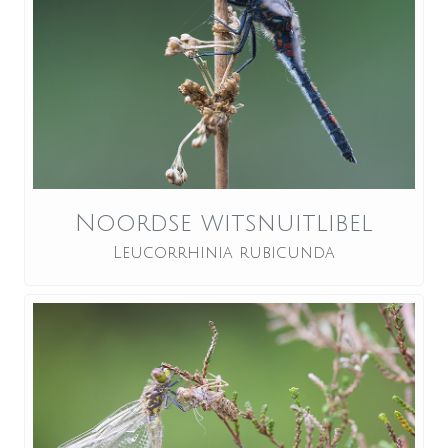
Noordse witsnuitlibel
Leucorrhinia rubicunda