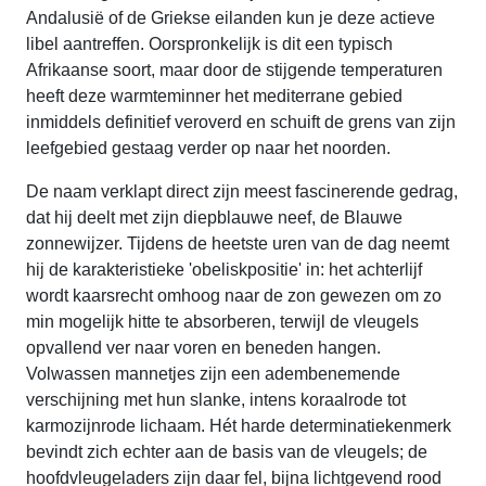
Andalusië of de Griekse eilanden kun je deze actieve
libel aantreffen. Oorspronkelijk is dit een typisch
Afrikaanse soort, maar door de stijgende temperaturen
heeft deze warmteminner het mediterrane gebied
inmiddels definitief veroverd en schuift de grens van zijn
leefgebied gestaag verder op naar het noorden.
De naam verklapt direct zijn meest fascinerende gedrag,
dat hij deelt met zijn diepblauwe neef, de Blauwe
zonnewijzer. Tijdens de heetste uren van de dag neemt
hij de karakteristieke 'obeliskpositie' in: het achterlijf
wordt kaarsrecht omhoog naar de zon gewezen om zo
min mogelijk hitte te absorberen, terwijl de vleugels
opvallend ver naar voren en beneden hangen.
Volwassen mannetjes zijn een adembenemende
verschijning met hun slanke, intens koraalrode tot
karmozijnrode lichaam. Hét harde determinatiekenmerk
bevindt zich echter aan de basis van de vleugels; de
hoofdvleugeladers zijn daar fel, bijna lichtgevend rood