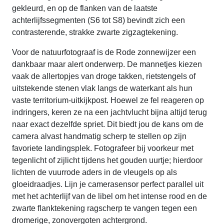
gekleurd, en op de flanken van de laatste
achterlijfssegmenten (S6 tot S8) bevindt zich een
contrasterende, strakke zwarte zigzagtekening.
Voor de natuurfotograaf is de Rode zonnewijzer een
dankbaar maar alert onderwerp. De mannetjes kiezen
vaak de allertopjes van droge takken, rietstengels of
uitstekende stenen vlak langs de waterkant als hun
vaste territorium-uitkijkpost. Hoewel ze fel reageren op
indringers, keren ze na een jachtvlucht bijna altijd terug
naar exact dezelfde spriet. Dit biedt jou de kans om de
camera alvast handmatig scherp te stellen op zijn
favoriete landingsplek. Fotografeer bij voorkeur met
tegenlicht of zijlicht tijdens het gouden uurtje; hierdoor
lichten de vuurrode aders in de vleugels op als
gloeidraadjes. Lijn je camerasensor perfect parallel uit
met het achterlijf van de libel om het intense rood en de
zwarte flanktekening ragscherp te vangen tegen een
dromerige, zonovergoten achtergrond.