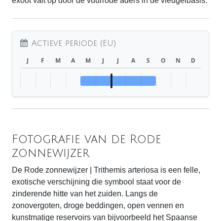
exoot valt op door de vuurrode aders in de vleugelbasis.
Actieve periode (EU)
J
F
M
A
M
J
J
A
S
O
N
D
Fotografie van de Rode
zonnewijzer
De Rode zonnewijzer | Trithemis arteriosa is een felle,
exotische verschijning die symbool staat voor de
zinderende hitte van het zuiden. Langs de
zonovergoten, droge beddingen, open vennen en
kunstmatige reservoirs van bijvoorbeeld het Spaanse