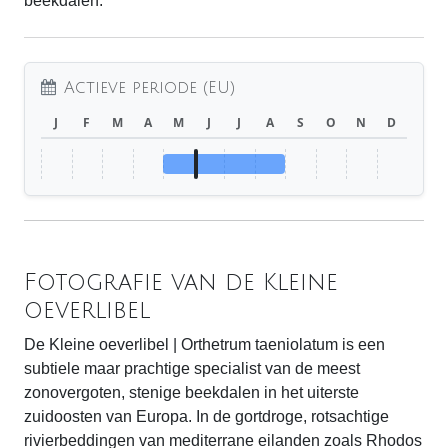
beekdalen.
Actieve periode (EU)
J
F
M
A
M
J
J
A
S
O
N
D
Fotografie van de Kleine
oeverlibel
De Kleine oeverlibel | Orthetrum taeniolatum is een
subtiele maar prachtige specialist van de meest
zonovergoten, stenige beekdalen in het uiterste
zuidoosten van Europa. In de gortdroge, rotsachtige
rivierbeddingen van mediterrane eilanden zoals Rhodos