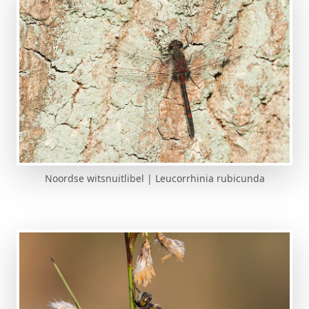
Noordse witsnuitlibel | Leucorrhinia rubicunda